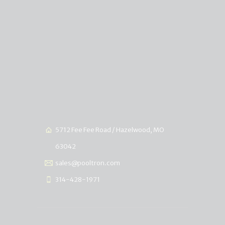
5712 Fee Fee Road / Hazelwood, MO
63042
sales@pooltron.com
314-428-1971