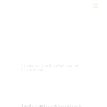
Various
HOME
Construction
FEATURES
Methods for
AREAS SERVED
Private Pools
ABOUT US
SERVICES
Home
All Posts
...
CONTACTS
Various Construction Methods for
Private Pools
Quuntur magni dolores eos qui ratione