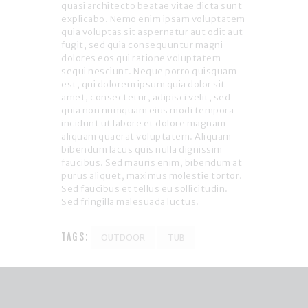
quasi architecto beatae vitae dicta sunt
explicabo. Nemo enim ipsam voluptatem
quia voluptas sit aspernatur aut odit aut
fugit, sed quia consequuntur magni
dolores eos qui ratione voluptatem
sequi nesciunt. Neque porro quisquam
est, qui dolorem ipsum quia dolor sit
amet, consectetur, adipisci velit, sed
quia non numquam eius modi tempora
incidunt ut labore et dolore magnam
aliquam quaerat voluptatem. Aliquam
bibendum lacus quis nulla dignissim
faucibus. Sed mauris enim, bibendum at
purus aliquet, maximus molestie tortor.
Sed faucibus et tellus eu sollicitudin.
Sed fringilla malesuada luctus.
TAGS:
OUTDOOR
TUB