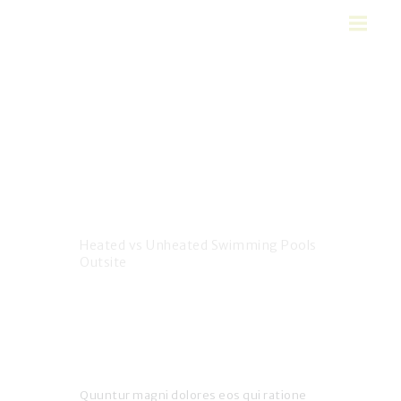
Heated vs
HOME
Unheated
FEATURES
Swimming Pools
AREAS SERVED
Outsite
ABOUT US
SERVICES
Home
All Posts
...
CONTACTS
Heated vs Unheated Swimming Pools
Outsite
Quuntur magni dolores eos qui ratione