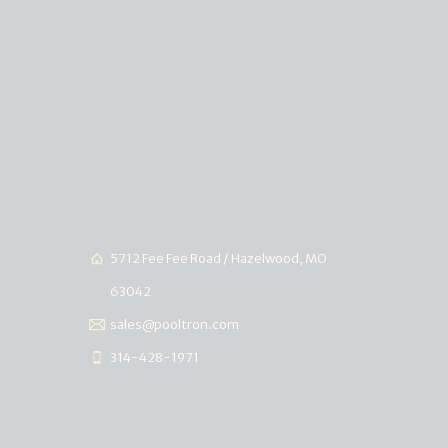
5712 Fee Fee Road / Hazelwood, MO
63042
sales@pooltron.com
314-428-1971