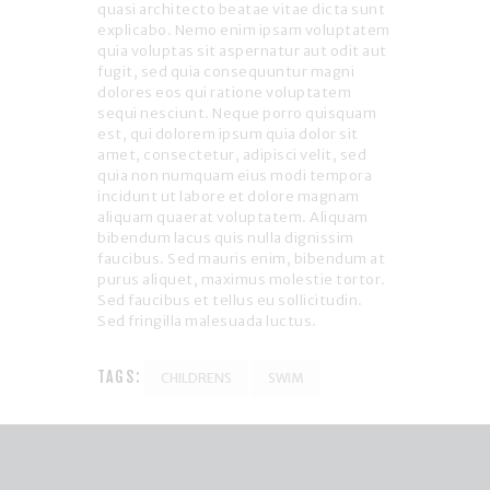
quasi architecto beatae vitae dicta sunt
explicabo. Nemo enim ipsam voluptatem
quia voluptas sit aspernatur aut odit aut
fugit, sed quia consequuntur magni
dolores eos qui ratione voluptatem
sequi nesciunt. Neque porro quisquam
est, qui dolorem ipsum quia dolor sit
amet, consectetur, adipisci velit, sed
quia non numquam eius modi tempora
incidunt ut labore et dolore magnam
aliquam quaerat voluptatem. Aliquam
bibendum lacus quis nulla dignissim
faucibus. Sed mauris enim, bibendum at
purus aliquet, maximus molestie tortor.
Sed faucibus et tellus eu sollicitudin.
Sed fringilla malesuada luctus.
TAGS:
CHILDRENS
SWIM